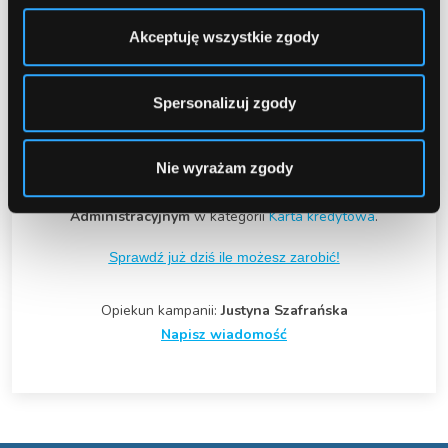
Złap kartę i wbij po zwycięstwo!
Z kartą Cimplicity możesz zyskać nawet 900
Akceptuję wszystkie zgody
zł!
0 zł za wydanie i użytkowanie karty
RRSO 24,46%
Spersonalizuj zgody
Oferta dla klientów bez Karty Kredytowej.
Ważna do wyczerpania puli 400 umów albo do
15.10.2024
Nie wyrażam zgody
Nowy produkt jest już dostępny w Twoim
Panelu
Administracyjnym
w kategorii
Karta kredytowa
.
Sprawdź już dziś ile możesz zarobić!
Opiekun kampanii:
Justyna Szafrańska
Napisz wiadomość