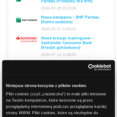
Paribas (Produkty dla firm)
2026-07-28 15:13:16
Nowa kampania – BNP Paribas
(Konto osobiste)
2026-07-27 11:50:12
Nowe kreacje mailingowe –
Santander Consumer Bank
(Kredyt gotówkowy)
2026-07-14 12:48:05
Zmiana premii w akcji specjalnej
KONTO SMART od Erste Bank
Polska
2026-06-22 09:27:28
Niniejsza strona korzysta z plików cookies
Pliki cookies (czyli „ciasteczka”) to małe pliki tekstowe
na Twoim komputerze, które tworzone są przez
przeglądarkę internetową podczas przeglądania każdej
strony WWW. Pliki cookies, które są niezbędne do