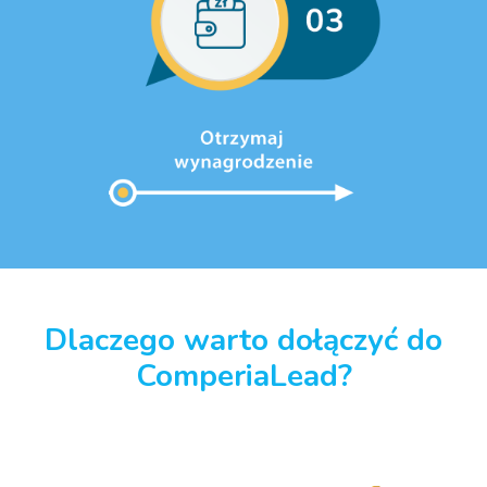
Dlaczego warto dołączyć do
ComperiaLead?