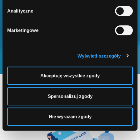
14
Analityczne
Marketingowe
lat doświadczenia
na rynku
Wyświetl szczegóły
Akceptuję wszystkie zgody
JAKIE PRODUKTY MOŻESZ
PROMOWAĆ?
Spersonalizuj zgody
Nie wyrażam zgody