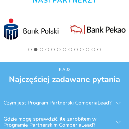
NASI PARTNERZY
F.A.Q
Najczęściej zadawane pytania
Czym jest Program Partnerski ComperiaLead?
Gdzie mogę sprawdzić, ile zarobiłem w
Programie Partnerskim ComperiaLead?