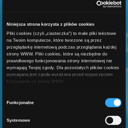
13000
zarejestrowanych
Niniejsza strona korzysta z plików cookies
wydawców
Pliki cookies (czyli „ciasteczka”) to małe pliki tekstowe
na Twoim komputerze, które tworzone są przez
przeglądarkę internetową podczas przeglądania każdej
strony WWW. Pliki cookies, które są niezbędne do
prawidłowego funkcjonowania strony internetowej nie
25800
wymagają Twojej zgody. Dla pozostałych plików cookies
wymagana jest zgoda wyrażona przed rozpoczęciem
korzystania ze strony WWW.
W każdej chwili możesz zmienić decyzję dotyczącą
przekazywanych
Wybór
formy korzystania z plików cookies. Więcej:
Polityka
Funkcjonalne
zgody
wniosków miesięcznie
prywatności
.
Systemowe