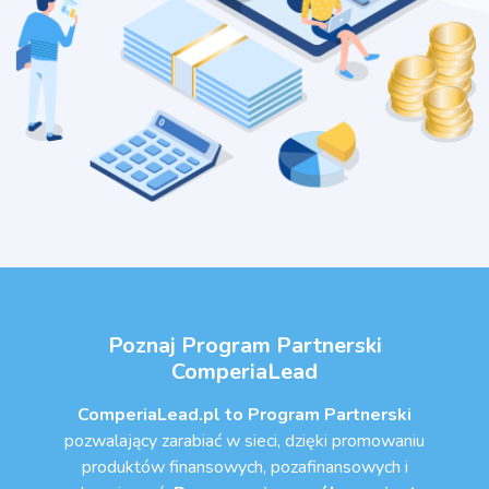
Poznaj Program Partnerski
ComperiaLead
ComperiaLead.pl to Program Partnerski
pozwalający zarabiać w sieci, dzięki promowaniu
produktów finansowych, pozafinansowych i