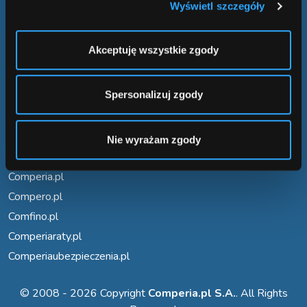
Comperia.pl S.A.
Wyświetl szczegóły
ul. Konstruktorska 13 (wejście C)
02-673 Warszawa
Akceptuję wszystkie zgody
INFORMACJE
Spersonalizuj zgody
Regulamin
Polityka prywatności
Nie wyrażam zgody
NASZE SERWISY
Comperia.pl
Compero.pl
Comfino.pl
Comperiaraty.pl
Comperiaubezpieczenia.pl
© 2008 - 2026 Copyright
Comperia.pl S.A.
. All Rights