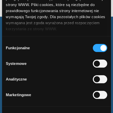
Nie masz jeszcze konta?
Nie pamiętasz hasła?
strony WWW. Pliki cookies, które są niezbędne do
prawidłowego funkcjonowania strony internetowej nie
wymagają Twojej zgody. Dla pozostałych plików cookies
wymagana jest zgoda wyrażona przed rozpoczęciem
korzystania ze strony WWW.
W każdej chwili możesz zmienić decyzję dotyczącą
Wybór
Obserwuj nas
formy korzystania z plików cookies. Więcej:
Polityka
Funkcjonalne
zgody
w mediach
prywatności
.
społecznościowych
Systemowe
Analityczne
KONTAKT
kontakt@comperialead.pl
konsultant@comperialead.pl
Marketingowe
ADRES