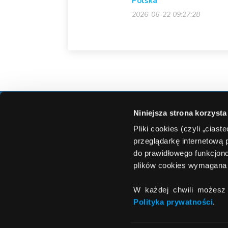
Polska
2026-06-22 09:27:28
Niniejsza strona korzysta
INFORMACJE
Pliki cookies (czyli „cias
przeglądarkę internetową 
Regulamin
Obserwuj nas w mediach
do prawidłowego funkcjono
Polityka prywa
społecznościowych
plików cookies wymagana 
W każdej chwili możesz 
Polityka prywatności
.