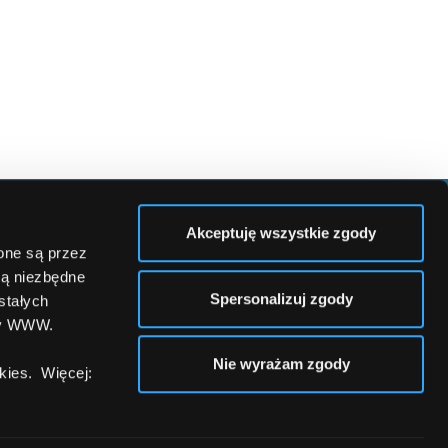
Akceptuję wszystkie zgody
KONTAKT
zone są przez
są niezbędne
 S.A.
kontakt@comperialead.pl
Spersonalizuj zgody
stałych
ktorska 13
konsultant@comperialead.pl
ny WWW.
rszawa
Nie wyrażam zgody
ies. Więcej: