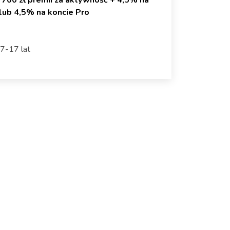
00 zł premii za aktywność + 4,5% na
 lub 4,5% na koncie Pro
 7-17 lat