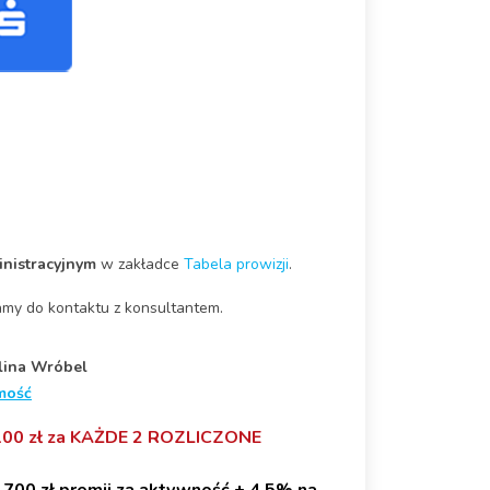
nistracyjnym
w zakładce
Tabela prowizji
.
my do kontaktu z konsultantem.
lina Wróbel
mość
0 zł za KAŻDE 2 ROZLICZONE