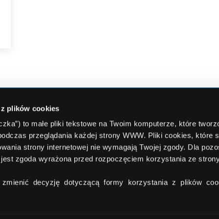
 z plików cookies
NASZE SERWISY
ADRES
teczka”) to małe pliki tekstowe na Twoim komputerze, które twor
podczas przeglądania każdej strony WWW. Pliki cookies, które 
Comperia.pl
Comperia.pl
wania strony internetowej nie wymagają Twojej zgody. Dla pozo
ul. Konstru
tności
Compero.pl
jest zgoda wyrażona przed rozpoczęciem korzystania ze stro
(wejście C)
Comfino.pl
02-673 Wa
Comperiaraty.pl
zmienić decyzję dotyczącą formy korzystania z plików cook
Comperiaubezpieczenia.pl