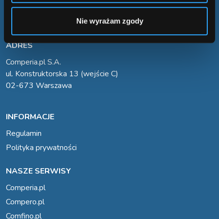
kontakt@comperialead.pl
konsultant@comperialead.pl
Nie wyrażam zgody
ADRES
Comperia.pl S.A.
ul. Konstruktorska 13 (wejście C)
02-673 Warszawa
INFORMACJE
Regulamin
Polityka prywatności
NASZE SERWISY
Comperia.pl
Compero.pl
Comfino.pl