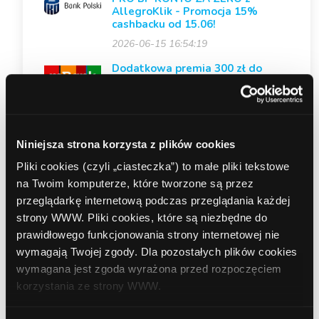
AllegroKlik - Promocja 15%
cashbacku od 15.06!
2026-06-15 16:54:19
Dodatkowa premia 300 zł do
każdego CPS! mBank - Konto dla
firm mBiznes
2026-06-11 16:51:01
Nowa kampania – PRU (Produkty
Niniejsza strona korzysta z plików cookies
pozabankowe)
Pliki cookies (czyli „ciasteczka”) to małe pliki tekstowe
2026-06-03 16:42:44
na Twoim komputerze, które tworzone są przez
Nowa kampania – VeloBank
przeglądarkę internetową podczas przeglądania każdej
Lokata Mobilna na Start
strony WWW. Pliki cookies, które są niezbędne do
2026-06-03 15:04:35
prawidłowego funkcjonowania strony internetowej nie
Zakończenie konkursu: PKO Bank
wymagają Twojej zgody. Dla pozostałych plików cookies
Polski – Konto firmowe
wymagana jest zgoda wyrażona przed rozpoczęciem
2026-06-01 10:00:45
korzystania ze strony WWW.