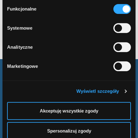
W każdej chwili możesz zmienić decyzję dotyczącą
Wybór
formy korzystania z plików cookies. Więcej:
Polityka
Funkcjonalne
zgody
prywatności
.
Systemowe
Analityczne
Marketingowe
Obserwuj nas
Wyświetl szczegóły
w mediach
społecznościowych
Akceptuję wszystkie zgody
Spersonalizuj zgody
KONTAKT