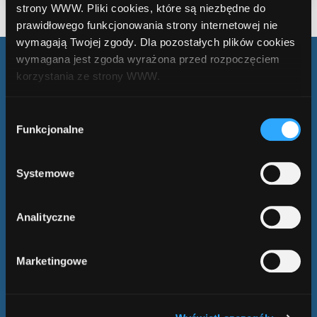
strony WWW. Pliki cookies, które są niezbędne do
prawidłowego funkcjonowania strony internetowej nie
wymagają Twojej zgody. Dla pozostałych plików cookies
wymagana jest zgoda wyrażona przed rozpoczęciem
korzystania ze strony WWW.
Obserwuj nas
W każdej chwili możesz zmienić decyzję dotyczącą
Wybór
w mediach
formy korzystania z plików cookies. Więcej:
Polityka
Funkcjonalne
zgody
społecznościowych
prywatności
.
Systemowe
KONTAKT
Analityczne
kontakt@comperialead.pl
konsultant@comperialead.pl
Marketingowe
ADRES
Comperia.pl S.A.