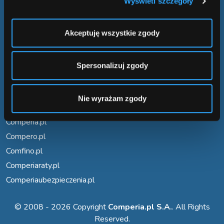
Wyświetl szczegóły
ul. Konstruktorska 13 (wejście C)
02-673 Warszawa
Akceptuję wszystkie zgody
INFORMACJE
Regulamin
Spersonalizuj zgody
Polityka prywatności
Nie wyrażam zgody
NASZE SERWISY
Comperia.pl
Compero.pl
Comfino.pl
Comperiaraty.pl
Comperiaubezpieczenia.pl
© 2008 - 2026 Copyright
Comperia.pl S.A.
. All Rights
Reserved.