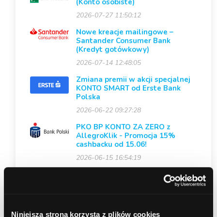
(Konto osobiste)
2026-07-27 11:50:12
Nowe kreacje mailingowe –
Santander Consumer Bank
(Kredyt gotówkowy)
2026-07-14 12:48:05
Zmiana premii w akcji specjalnej
KONTO SMART od Erste Bank
Polska
2026-06-22 09:27:28
PKO BP KONTO ZA ZERO z
AllegroKlik - Promocja 15%
cashbacku od 15.06!
2026-06-15 16:54:19
Niniejsza strona korzysta z plików cookies