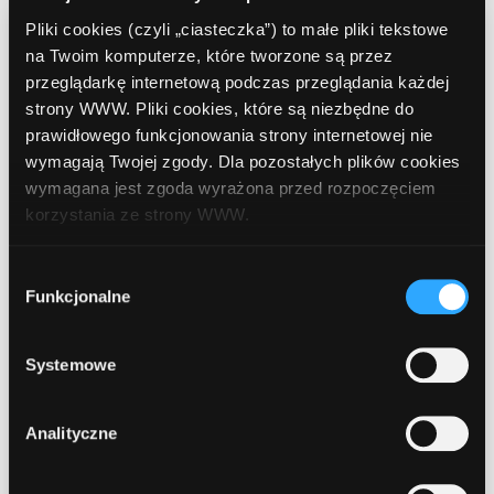
Pliki cookies (czyli „ciasteczka”) to małe pliki tekstowe
Wznowienie kampanii!
na Twoim komputerze, które tworzone są przez
przeglądarkę internetową podczas przeglądania każdej
mBank - eKonto do usług
strony WWW. Pliki cookies, które są niezbędne do
prawidłowego funkcjonowania strony internetowej nie
Administracja
2025-10-08 11:01:47
wymagają Twojej zgody. Dla pozostałych plików cookies
wymagana jest zgoda wyrażona przed rozpoczęciem
Uprzejmie informujemy, że wznowiona została
korzystania ze strony WWW.
kampania:
mBank - eKonto do usług - Konto osobiste
W każdej chwili możesz zmienić decyzję dotyczącą
Wybór
formy korzystania z plików cookies. Więcej:
Polityka
Funkcjonalne
zgody
prywatności
.
Systemowe
Analityczne
CPA
300.00 PLN