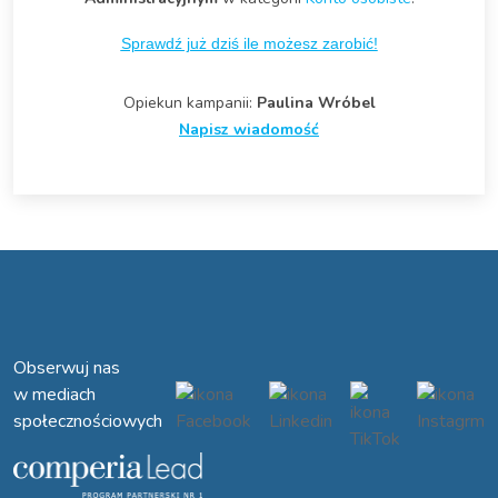
Sprawdź już dziś ile możesz zarobić!
Opiekun kampanii:
Paulina Wróbel
Napisz wiadomość
Obserwuj nas
w mediach
społecznościowych