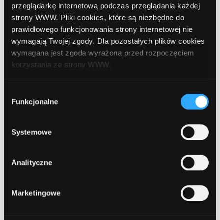
przeglądarkę internetową podczas przeglądania każdej
Nowa kampania – Citi
strony WWW. Pliki cookies, które są niezbędne do
Handlowy (Karta
prawidłowego funkcjonowania strony internetowej nie
wymagają Twojej zgody. Dla pozostałych plików cookies
kredytowa)
wymagana jest zgoda wyrażona przed rozpoczęciem
korzystania ze strony WWW.
Administracja
2024-12-12 10:28:05
W każdej chwili możesz zmienić decyzję dotyczącą
Wybór
Serdecznie zachęcamy do podjęcia aktywnej
formy korzystania z plików cookies. Więcej:
Polityka
Funkcjonalne
zgody
promocji nowego produktu w
Programie
prywatności
.
Partnerskim
ComperiaLead.pl
:
Systemowe
Citi Handlowy - Karta kredytowa 1100 zł w prezencie
- Karta kredytowa
Analityczne
Marketingowe
Oferowane korzyści produktu:
KAMPANIA Z PROCESEM ON-LINE