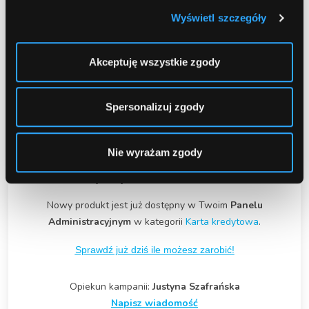
1100 zł prezencie!
Wyświetl szczegóły
Najlepsza karta kredytowa w Polsce!
Odbierz powitalne 200 zł w programie
Bezcenne Chwile
Akceptuję wszystkie zgody
Zdobądź 100 zł miesięcznie w kolejnych
miesiącach
Otrzymaj nawet 600 zł w postaci kart
podarunkowych Allegro
Spersonalizuj zgody
Kolejne 100 zł w programie Bezcenne Chwile
na rocznicę
RRSO 23,49%
Nie wyrażam zgody
Oferta dla klientów nie posiadających karty
kredytowej, ważna do 17.02.2025
Nowy produkt jest już dostępny w Twoim
Panelu
Administracyjnym
w kategorii
Karta kredytowa
.
Sprawdź już dziś ile możesz zarobić!
Opiekun kampanii:
Justyna Szafrańska
Napisz wiadomość