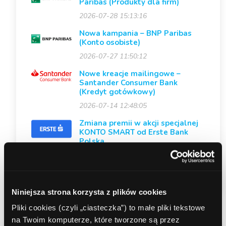
Paribas (Produkty dla firm)
2026-07-28 15:13:16
Nowa kampania – BNP Paribas
(Konto osobiste)
2026-07-27 11:50:12
Nowe kreacje mailingowe –
Santander Consumer Bank
(Kredyt gotówkowy)
2026-07-14 12:48:05
Zmiana premii w akcji specjalnej
KONTO SMART od Erste Bank
Polska
2026-06-22 09:27:28
Niniejsza strona korzysta z plików cookies
Pliki cookies (czyli „ciasteczka”) to małe pliki tekstowe
na Twoim komputerze, które tworzone są przez