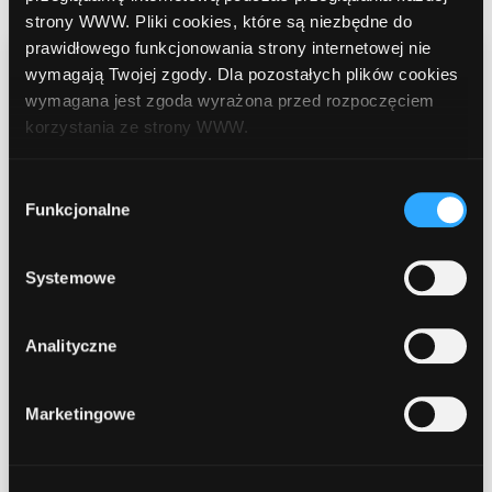
strony WWW. Pliki cookies, które są niezbędne do
prawidłowego funkcjonowania strony internetowej nie
KONKURS! Aż 330 zł ZA
wymagają Twojej zgody. Dla pozostałych plików cookies
wymagana jest zgoda wyrażona przed rozpoczęciem
KAŻDE rozliczone KONTO
korzystania ze strony WWW.
ZA ZERO od PKO BP!
W każdej chwili możesz zmienić decyzję dotyczącą
Wybór
formy korzystania z plików cookies. Więcej:
Polityka
Funkcjonalne
Administracja
2026-01-02 12:11:14
zgody
prywatności
.
Serdecznie zachęcamy do podjęcia aktywnej
Systemowe
promocji produktu w
Programie Partnerskim
ComperiaLead.pl
:
Analityczne
KONTO ZA ZERO (zyskaj nawet 600 zł) - Konto
osobiste
Marketingowe