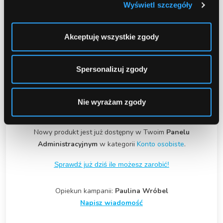
Wyświetl szczegóły
Oferowane korzyści produktu:
KONKURS! Aż 330 zł ZA KAŻDE
Akceptuję wszystkie zgody
ROZLICZONE KONTO! (CPS 80 zł + 250 zł
premii konkursowej)
Otwórz online PKO Konto za Zero w promocji i
Spersonalizuj zgody
zyskaj nawet 600 zł
0 zł za prowadzenie konta
0 zł za kartę debetową
Nie wyrażam zgody
0 zł za wypłaty w PLN BLIK-iem ze wszystkich
bankomatów w Polsce
Nowy produkt jest już dostępny w Twoim
Panelu
Administracyjnym
w kategorii
Konto osobiste
.
Sprawdź już dziś ile możesz zarobić!
Opiekun kampanii:
Paulina Wróbel
Napisz wiadomość