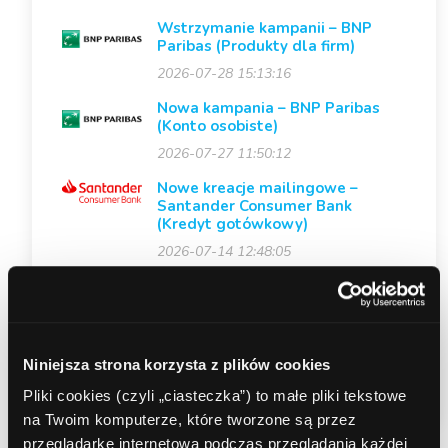
Wstrzymanie kampanii – BNP
Paribas (Produkty dla firm)
2026-07-28 15:13:16
Nowa kampania – BNP Paribas
(Konto osobiste)
2026-07-27 11:50:12
Nowe kreacje mailingowe –
Santander Consumer Bank
(Kredyt gotówkowy)
2026-07-14 12:48:05
Zmiana premii w akcji specjalnej
KONTO SMART od Erste Bank
Polska
2026-06-22 09:27:28
Niniejsza strona korzysta z plików cookies
Pliki cookies (czyli „ciasteczka”) to małe pliki tekstowe
na Twoim komputerze, które tworzone są przez
przeglądarkę internetową podczas przeglądania każdej