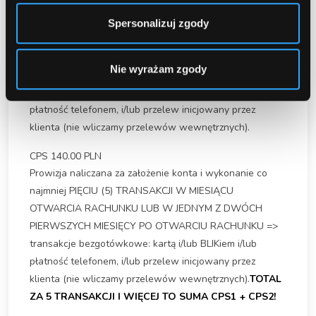
CPS
105.00 PLN
Prowizja naliczana za założenie konta i wykonanie co
Spersonalizuj zgody
najmniej JEDNEJ (1) TRANSAKCJI W MIESIĄCU
OTWARCIA RACHUNKU LUB W JEDNYM Z DWÓCH
Nie wyrażam zgody
PIERWSZYCH MIESIĘCY PO OTWARCIU RACHUNKU =>
transakcje bezgotówkowe: kartą i/lub BLIKiem i/lub
płatność telefonem, i/lub przelew inicjowany przez
klienta (nie wliczamy przelewów wewnętrznych).
CPS
140.00 PLN
Prowizja naliczana za założenie konta i wykonanie co
najmniej PIĘCIU (5) TRANSAKCJI W MIESIĄCU
OTWARCIA RACHUNKU LUB W JEDNYM Z DWÓCH
PIERWSZYCH MIESIĘCY PO OTWARCIU RACHUNKU =>
transakcje bezgotówkowe: kartą i/lub BLIKiem i/lub
płatność telefonem, i/lub przelew inicjowany przez
klienta (nie wliczamy przelewów wewnętrznych).
TOTAL
ZA 5 TRANSAKCJI I WIĘCEJ TO SUMA CPS1 + CPS2!