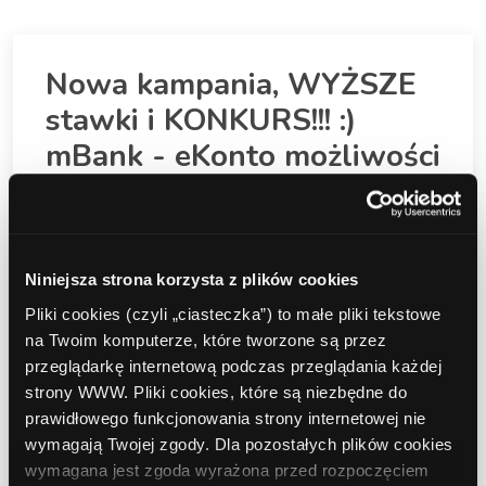
Nowa kampania, WYŻSZE
stawki i KONKURS!!! :)
mBank - eKonto możliwości
(dla osób od 18 do 24 lat)
Administracja
2024-11-28 12:20:29
Niniejsza strona korzysta z plików cookies
Serdecznie zachęcamy do podjęcia aktywnej
Pliki cookies (czyli „ciasteczka”) to małe pliki tekstowe
promocji nowego produktu w
Programie
na Twoim komputerze, które tworzone są przez
Partnerskim
ComperiaLead.pl
:
przeglądarkę internetową podczas przeglądania każdej
mBank - eKonto możliwości (BONUS do 700 zł w tym
strony WWW. Pliki cookies, które są niezbędne do
200 zł do Biedronki) - Konto osobiste
prawidłowego funkcjonowania strony internetowej nie
wymagają Twojej zgody. Dla pozostałych plików cookies
wymagana jest zgoda wyrażona przed rozpoczęciem