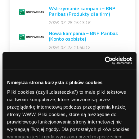
Wstrzymanie kampanii – BNP
Paribas (Produkty dla firm)
2026-07-28 15:13:16
Nowa kampania – BNP Paribas
(Konto osobiste)
2026-07-27 11:50:12
Nowe kreacje mailingowe –
Santander Consumer Bank
(Kredyt gotówkowy)
2026-07-14 12:48:05
Niniejsza strona korzysta z plików cookies
Zmiana premii w akcji specjalnej
Pliki cookies (czyli „ciasteczka”) to małe pliki tekstowe
KONTO SMART od Erste Bank
Polska
na Twoim komputerze, które tworzone są przez
przeglądarkę internetową podczas przeglądania każdej
2026-06-22 09:27:28
strony WWW. Pliki cookies, które są niezbędne do
prawidłowego funkcjonowania strony internetowej nie
wymagają Twojej zgody. Dla pozostałych plików cookies
wymagana jest zgoda wyrażona przed rozpoczęciem