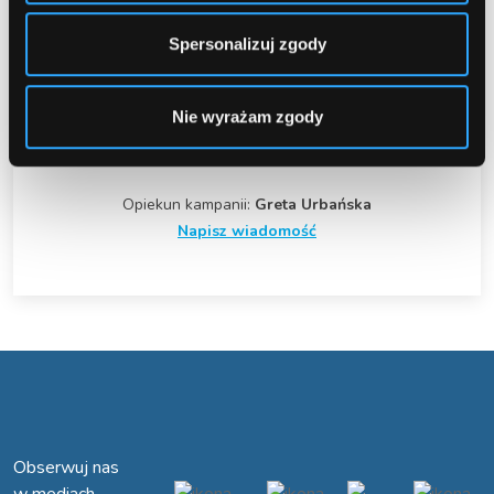
Spersonalizuj zgody
Szczegóły oferty są dostępne w Twoim
Panelu
Administracyjnym
w zakładce
Tabela prowizji
.
Nie wyrażam zgody
W przypadku dodatkowych pytań zapraszamy do
kontaktu z konsultantem.
Opiekun kampanii:
Greta Urbańska
Napisz wiadomość
Obserwuj nas