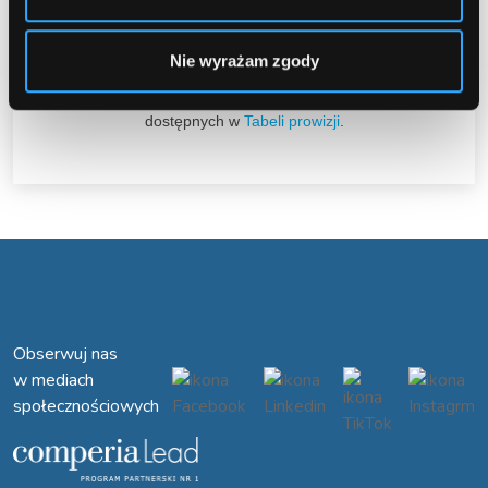
Wszelkie transakcje dotyczące tego produktu nie będą
zliczane.
Prosimy o usunięcie kodów ze stron.
Nie wyrażam zgody
Gorąco zapraszamy do promocji pozostałych produktów
dostępnych w
Tabeli prowizji
.
Obserwuj nas
w mediach
społecznościowych