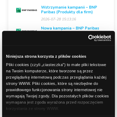
Wstrzymanie kampanii – BNP
Paribas (Produkty dla firm)
2026-07-28 15:13:16
Nowa kampania – BNP Paribas
(Konto osobiste)
2026-07-27 11:50:12
Nowe kreacje mailingowe –
Santander Consumer Bank
Niniejsza strona korzysta z plików cookies
(Kredyt gotówkowy)
Pliki cookies (czyli „ciasteczka”) to małe pliki tekstowe
2026-07-14 12:48:05
na Twoim komputerze, które tworzone są przez
Zmiana premii w akcji specjalnej
przeglądarkę internetową podczas przeglądania każdej
KONTO SMART od Erste Bank
strony WWW. Pliki cookies, które są niezbędne do
Polska
prawidłowego funkcjonowania strony internetowej nie
2026-06-22 09:27:28
wymagają Twojej zgody. Dla pozostałych plików cookies
wymagana jest zgoda wyrażona przed rozpoczęciem
korzystania ze strony WWW.