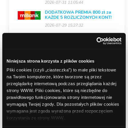
2026-07-31 11:05:44
DODATKOWA PREMIA 800 zł za
KAŻDE 5 ROZLICZONYCH KONT!
2026-07-29 15:27:32
Wstrzymanie kampanii – BNP
Paribas (Produkty dla firm)
2026-07-28 15:13:16
Nowa kampania – BNP Paribas
Niniejsza strona korzysta z plików cookies
(Konto osobiste)
Pliki cookies (czyli „ciasteczka”) to małe pliki tekstowe
2026-07-27 11:50:12
na Twoim komputerze, które tworzone są przez
Nowe kreacje mailingowe –
przeglądarkę internetową podczas przeglądania każdej
Santander Consumer Bank
strony WWW. Pliki cookies, które są niezbędne do
(Kredyt gotówkowy)
prawidłowego funkcjonowania strony internetowej nie
2026-07-14 12:48:05
wymagają Twojej zgody. Dla pozostałych plików cookies
wymagana jest zgoda wyrażona przed rozpoczęciem
korzystania ze strony WWW.