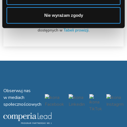
Wszelkie transakcje dotyczące tego produktu nie będą
zliczane.
Prosimy o usunięcie kodów ze stron.
Nie wyrażam zgody
Gorąco zapraszamy do promocji pozostałych produktów
dostępnych w
Tabeli prowizji
.
Obserwuj nas
w mediach
społecznościowych