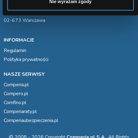
Nie wyrażam zgody
Comperia.pl S.A.
ul. Konstruktorska 13 (wejście C)
02-673 Warszawa
INFORMACJE
Regulamin
Polityka prywatności
NASZE SERWISY
Comperia.pl
Compero.pl
Comfino.pl
Comperiaraty.pl
Comperiaubezpieczenia.pl
© 2008 - 2026 Copyright
Comperia.pl S.A.
. All Rights