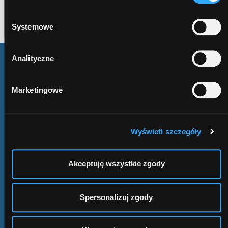
Masz już konto?
Zaloguj się
prywatności
.
Systemowe
Analityczne
Marketingowe
Obserwuj nas
w mediach
społecznościowych
Wyświetl szczegóły
Akceptuję wszystkie zgody
KONTAKT
kontakt@comperialead.pl
konsultant@comperialead.pl
Spersonalizuj zgody
ADRES