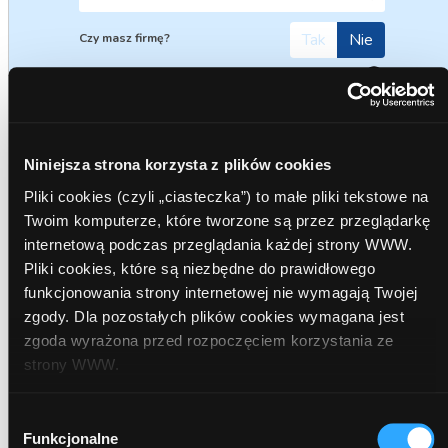
Tak
Nie
Czy masz firmę?
Wpisz imię
Wpisz nazwisko
Niniejsza strona korzysta z plików cookies
Pliki cookies (czyli „ciasteczka”) to małe pliki tekstowe na
Wpisz e-mail
Twoim komputerze, które tworzone są przez przeglądarkę
internetową podczas przeglądania każdej strony WWW.
Pliki cookies, które są niezbędne do prawidłowego
Wpisz numer telefonu
funkcjonowania strony internetowej nie wymagają Twojej
zgody. Dla pozostałych plików cookies wymagana jest
zgoda wyrażona przed rozpoczęciem korzystania ze
- *akceptuję
regulamin ComperiaLead
strony WWW.
Dalej
W każdej chwili możesz zmienić decyzję dotyczącą formy
Wybór
korzystania z plików cookies. Więcej:
Polityka
Funkcjonalne
zgody