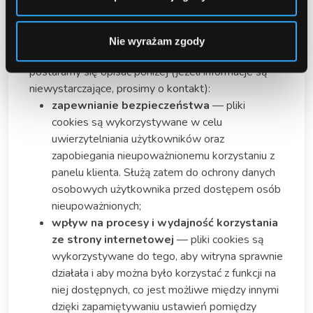
(np. Facebooka, Google’a).
Cookies spełniają bardzo wiele funkcji na stronie
Nie wyrażam zgody
internetowej, najczęściej przydatnych, które
postaramy się opisać poniżej (jeżeli informacje są
niewystarczające, prosimy o kontakt):
zapewnianie bezpieczeństwa
— pliki
cookies są wykorzystywane w celu
uwierzytelniania użytkowników oraz
zapobiegania nieupoważnionemu korzystaniu z
panelu klienta. Służą zatem do ochrony danych
osobowych użytkownika przed dostępem osób
nieupoważnionych;
wpływ na procesy i wydajność korzystania
ze strony internetowej
— pliki cookies są
wykorzystywane do tego, aby witryna sprawnie
działała i aby można było korzystać z funkcji na
niej dostępnych, co jest możliwe między innymi
dzięki zapamiętywaniu ustawień pomiędzy