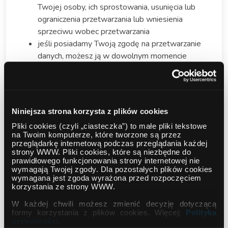
Twojej osoby, ich sprostowania, usunięcia lub
ograniczenia przetwarzania lub wniesienia
sprzeciwu wobec przetwarzania
jeśli posiadamy Twoją zgodę na przetwarzanie
danych, możesz ją w dowolnym momencie
wycofać bez wpływu na zgodność z prawem
przetwarzania, którego dokonano na podstawie
tej zgody przed jej cofnięciem
Niniejsza strona korzysta z plików cookies
Wymienione uprawnienia nie mają charakteru
absolutnego, a zatem w niektórych sytuacjach
Pliki cookies (czyli „ciasteczka”) to małe pliki tekstowe
na Twoim komputerze, które tworzone są przez
możemy zgodnie z prawem odmówić ich spełnienia.
przeglądarkę internetową podczas przeglądania każdej
Jednakże, jeżeli odmawiamy uwzględnienia żądania,
strony WWW. Pliki cookies, które są niezbędne do
prawidłowego funkcjonowania strony internetowej nie
to tylko po wnikliwej analizie i tylko w sytuacji, gdy
wymagają Twojej zgody. Dla pozostałych plików cookies
odmowa uwzględnienia żądania jest konieczna.
wymagana jest zgoda wyrażona przed rozpoczęciem
korzystania ze strony WWW.
Jeżeli uważasz, że Twoje dane są przetwarzane
W każdej chwili możesz zmienić decyzję dotyczącą
niezgodnie z obowiązującym prawem,
masz prawo
formy korzystania z plików cookies. Więcej:
Polityka
prywatności
.
do wniesienia skargi do Prezesa Urzędu